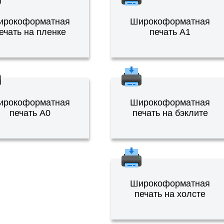
ирокоформатная
Широкоформатная
ечать на пленке
печать А1
ирокоформатная
Широкоформатная
печать А0
печать на бэклите
Широкоформатная
печать на холсте