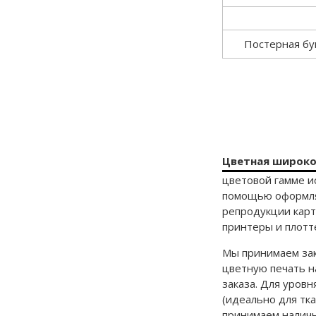
Постерная бум
Цветная широко
цветовой гамме и
помощью оформляю
репродукции карт
принтеры и плотт
Мы принимаем зак
цветную печать н
заказа. Для уров
(идеально для тка
принимаем наличн