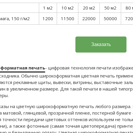
1 м2
10 м2
20 м2
50 м2
80 
ага, 150 г/м2
1200
11500
22000
50000
720
форматная печать
- цифровая технология печати изображ
сходника. Обычно широкоформатная цветная печать применя
тся рекламные щиты, вывески, витрины, выставочные залы
ин в увеличенном размере. Для такой печати в нашей типо
еры.
азы на цветную широкоформатную печать любого размера. 
а матовой, глянцевой, прозрачной пленке, постерной бумаге
ня точности передачи цветовых оттенков используем не тол
ни), а также фотонные (самая точная цветопередача) принте
ую и безналичную оплату. Цветная широкоформатная печать